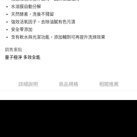
水溶膜自動分解
街口支付
天然酵素，洗後不殘留
悠遊付
強效活氧因子，去除油膩有色污漬
安全零添加
Google Pay
含有軟水與光潔功能，添加輔劑可再提升洗滌效果
AFTEE先享後付
銷售重點
相關說明
量子極淨 多效全能
【關於「AFTEE先享後付」】
貨到付款
AFTEE先享後付是「在收到商品之後才付款」的支付方式。 讓您購物簡單
便利好安心！
１．簡單：不需註冊會員、不需綁卡、不需儲值。
運送方式
２．便利：只要手機號碼，簡訊認證，即可結帳。
詳細說明
商品規格
相關推薦
３．安心：先確認商品／服務後，再付款。
全家取貨付款
每筆NT$60，滿NT$590(含以上)免運費
【「AFTEE先享後付」結帳流程】
１．於結帳方式選擇「AFTEE先享後付」後，將跳轉至「AFTEE先享後付」
付款後全家取貨
結帳頁面，進行簡訊認證並確認金額後，即可完成結帳。
２．訂單成立數日內，您將收到繳費通知簡訊。
每筆NT$60，滿NT$590(含以上)免運費
３．收到繳費通知簡訊後14天內，點擊此簡訊中的連結，可透過四大超商／
ATM／網路銀行／等多元方式進行付款，方視為交易完成。
付款後萊爾富取貨
※ 請注意：結帳手續完成當下不需立刻繳費，但若您需要取消訂單，請聯絡
每筆NT$60，滿NT$590(含以上)免運費
購買商品的店家。未經商家同意取消之訂單仍視為有效，需透過AFTEE先享