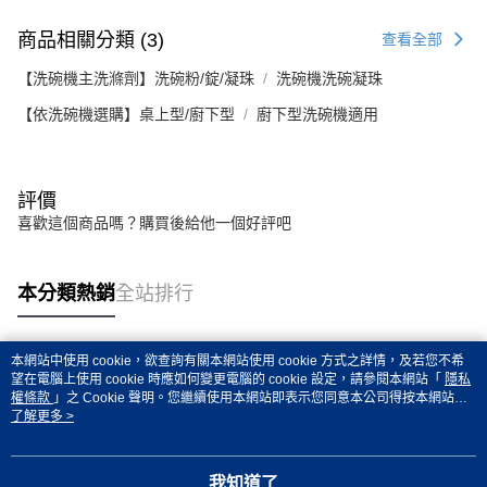
商品相關分類 (3)
查看全部
【洗碗機主洗滌劑】洗碗粉/錠/凝珠
洗碗機洗碗凝珠
【依洗碗機選購】桌上型/廚下型
廚下型洗碗機適用
評價
喜歡這個商品嗎？購買後給他一個好評吧
本分類熱銷
全站排行
本網站中使用 cookie，欲查詢有關本網站使用 cookie 方式之詳情，及若您不希
熱門標籤
望在電腦上使用 cookie 時應如何變更電腦的 cookie 設定，請參閱本網站「
隱私
權條款
」之 Cookie 聲明。您繼續使用本網站即表示您同意本公司得按本網站使
用條款之 Cookie 聲明使用 cookie。
了解更多 >
我知道了