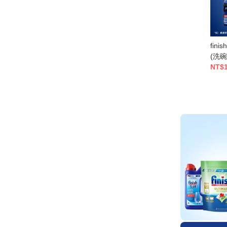
fin
(洗碗
1kg 
NT$1