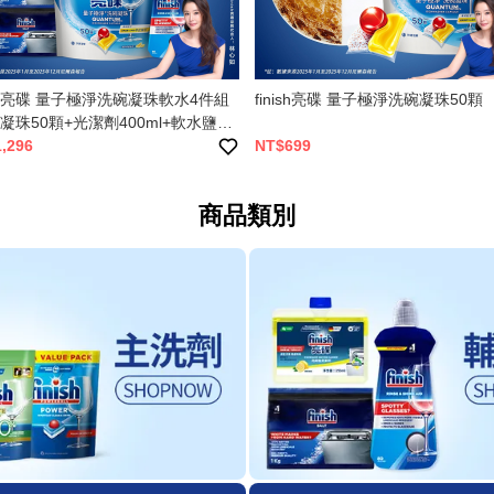
ish亮碟 量子極淨洗碗凝珠軟水4件組
finish亮碟 量子極淨洗碗凝珠50顆
凝珠50顆+光潔劑400ml+軟水鹽
x2)
,296
NT$699
商品類別